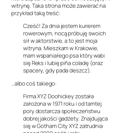
witrynę. Taka strona może zawierać na
przykład taką treść:
Cześć! Za dnia jestem kurierem
rowerowym, nocą próbuję swoich
sił w aktorstwie, a to jest moja
witryna. Mieszkam w Krakowie,
mam wspaniałego psa który wabi
się Reks i lubię piña coladę (oraz
spacery, gdy pada deszcz).
…albo coś takiego:
Firma XYZ Doohickey została
założona w 1971 roku i od tamtej
pory dostarcza społeczeństwu
dobrej jakości gadżety. Znajdująca
się w Gotham City XYZ zatrudnia