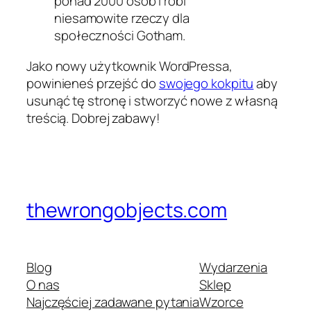
ponad 2000 osób i robi
niesamowite rzeczy dla
społeczności Gotham.
Jako nowy użytkownik WordPressa,
powinieneś przejść do
swojego kokpitu
aby
usunąć tę stronę i stworzyć nowe z własną
treścią. Dobrej zabawy!
thewrongobjects.com
Blog
Wydarzenia
O nas
Sklep
Najczęściej zadawane pytania
Wzorce